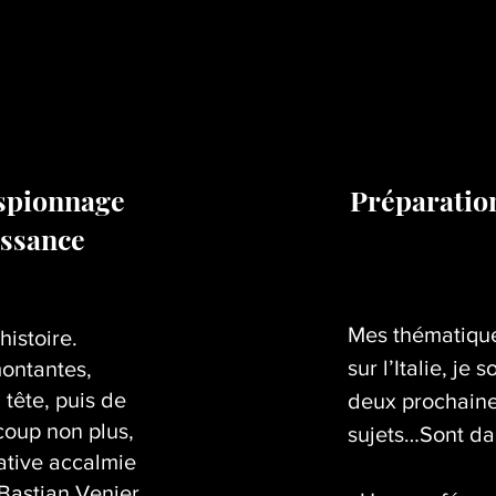
espionnage
Préparatio
issance
Mes thématique
histoire.
sur l’Italie, je
ontantes,
 tête, puis de
deux prochaine
coup non plus,
sujets…Sont dan
lative accalmie
Bastian Venier