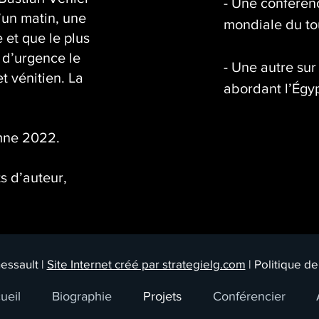
- Une conférenc
u’un matin, une
mondiale du to
 et que le plus
 d’urgence le
- Une autre sur
t vénitien. La
abordant l’Égy
omne 2022.
ts d’auteur,
essault |
Site Internet créé par strategielg.com
| Politique de
ueil
Biographie
Projets
Conférencier